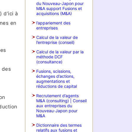
du Nouveau-Japon pour
M&A support Fusions et
 d’ici à
acquisitions (M&A)
ines en
l’appariement des
entreprises
Calcul de la valeur de
l’entreprise (conseil)
les
Calcul de la valeur par la
méthode DCF
(consultance)
u des
Fusions, scissions,
échanges d’actions,
augmentations et
réductions de capital
Recrutement d’agents
on
M&A (consulting) | Conseil
aux entreprises du
éduction
Nouveau-Japon pour
M&A
Dictionnaire des termes
relatifs aux fusions et