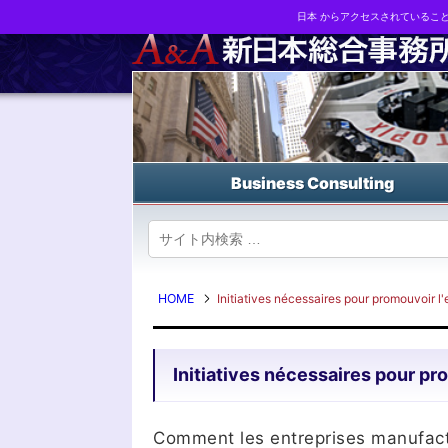
日本 からアクセスされているこ
Business strategy reports, business matching and M&A in Japa
Business Consulting
HOME
Initiatives nécessaires pour promouvoir l'
Initiatives nécessaires pour pr
Comment les entreprises manufactu