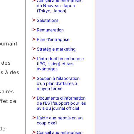
Conseil aux entreprises
du Nouveau-Japon
(Tokyo, Japon)
Salutations
Remuneration
Plan d’entreprise
tournant
Stratégie marketing
L’introduction en bourse
s des
(IPO, listing) et ses
avantages
es à des
Soutien à l’élaboration
d’un plan d’affaires à
moyen terme
saires
Documents d’information
ffet de
de l’EST/support pour les
avis du journal officiel
L’aide aux permis en un
coup d’œil
 de
Conseil aux entreprises