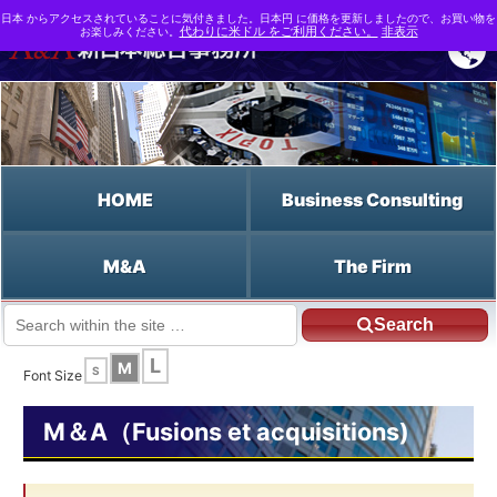
日本 からアクセスされていることに気付きました。日本円 に価格を更新しましたので、お買い物を
お楽しみください。
代わりに米ドル をご利用ください。
非表示
HOME
Business Consulting
M&A
The Firm
Search
JP HOME
Francais HOME
spreads de crédit
L
M
S
Font Size
M＆A（Fusions et acquisitions)