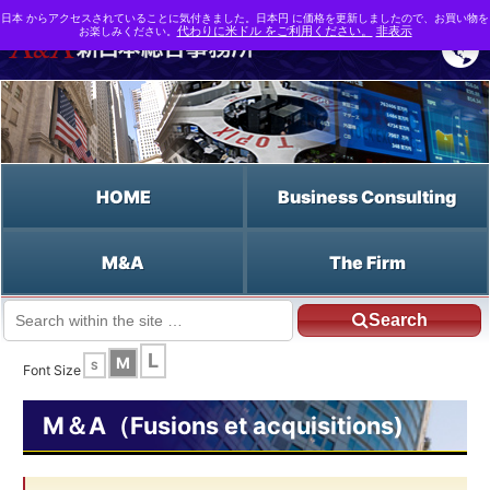
日本 からアクセスされていることに気付きました。日本円 に価格を更新しましたので、お買い物を
お楽しみください。
代わりに米ドル をご利用ください。
非表示
HOME
Business Consulting
M&A
The Firm
Search
JP HOME
Francais HOME
la divulgation
L
M
S
Font Size
M＆A（Fusions et acquisitions)