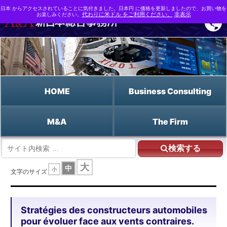
日本 からアクセスされていることに気付きました。日本円 に価格を更新しましたので、お買い物を
お楽しみください。
代わりに米ドル をご利用ください。
非表示
HOME
Business Consulting
M&A
The Firm
検索する
HOME
大
中
小
Stratégies des constructeurs automobiles pour évoluer face aux vents
文字のサイズ
contraires.
Stratégies des constructeurs automobiles
pour évoluer face aux vents contraires.