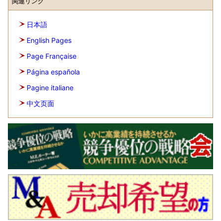
関連リンク
日本語
English Pages
Page Française
Página española
Pagine italiane
中文页面