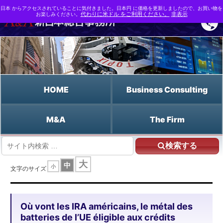
日本 からアクセスされていることに気付きました。日本円 に価格を更新しましたので、お買い物を
お楽しみください。
代わりに米ドル をご利用ください。
非表示
HOME
Business Consulting
M&A
The Firm
検索する
HOME
大
中
小
Où vont les IRA américains, le métal des batteries de l'UE éligible aux crédits
文字のサイズ
d'impôt pour les véhicules électriques ?
Où vont les IRA américains, le métal des
batteries de l’UE éligible aux crédits