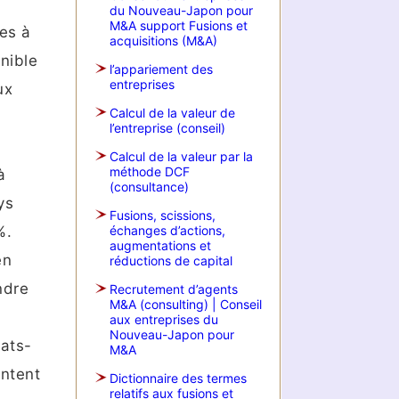
du Nouveau-Japon pour
M&A support Fusions et
es à
acquisitions (M&A)
nible
l’appariement des
entreprises
ux
Calcul de la valeur de
l’entreprise (conseil)
Calcul de la valeur par la
méthode DCF
à
(consultance)
ys
Fusions, scissions,
%.
échanges d’actions,
augmentations et
en
réductions de capital
ndre
Recrutement d’agents
M&A (consulting) | Conseil
aux entreprises du
Nouveau-Japon pour
tats-
M&A
entent
Dictionnaire des termes
relatifs aux fusions et