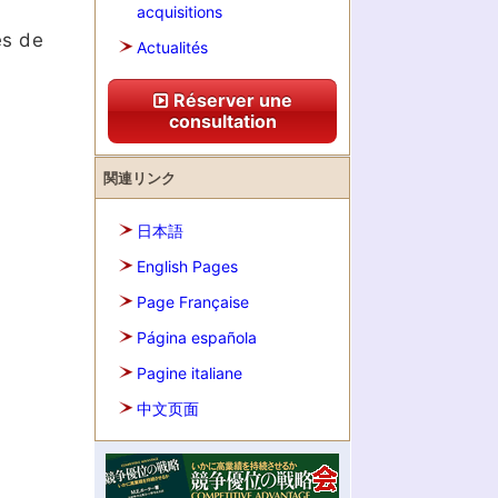
acquisitions
es de
Actualités
Réserver une
consultation
関連リンク
日本語
English Pages
Page Française
Página española
Pagine italiane
中文页面