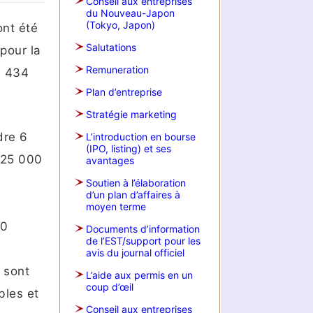
Conseil aux entreprises
du Nouveau-Japon
(Tokyo, Japon)
ont été
Salutations
pour la
Remuneration
0 434
Plan d’entreprise
Stratégie marketing
dre 6
L’introduction en bourse
(IPO, listing) et ses
 525 000
avantages
Soutien à l’élaboration
d’un plan d’affaires à
moyen terme
00
Documents d’information
de l’EST/support pour les
avis du journal officiel
 sont
L’aide aux permis en un
coup d’œil
bles et
Conseil aux entreprises