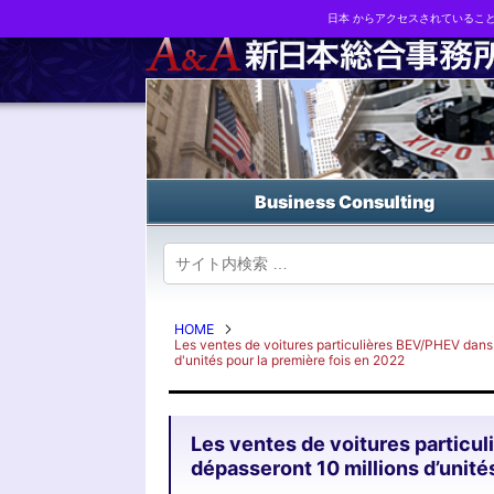
日本 からアクセスされているこ
Business strategy reports, business matching and M&A in Japa
Business Consulting
HOME
Les ventes de voitures particulières BEV/PHEV dan
d'unités pour la première fois en 2022
Les ventes de voitures partic
dépasseront 10 millions d’unité