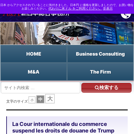
日本 からアクセスされていることに気付きました。日本円 に価格を更新しましたので、お買い物を
お楽しみください。
代わりに米ドル をご利用ください。
非表示
HOME
Business Consulting
M&A
The Firm
検索する
HOME
大
中
小
La Cour internationale du commerce suspend les droits de douane de Trump
文字のサイズ
La Cour internationale du commerce
suspend les droits de douane de Trump