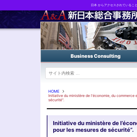
日本 からアクセスされているこ
Business strategy reports, business matching and M&A in Japa
Business Consulting
HOME
Initiative du ministère de l'économie, du commerce e
sécurité".
Initiative du ministère de l’éc
pour les mesures de sécurité”.