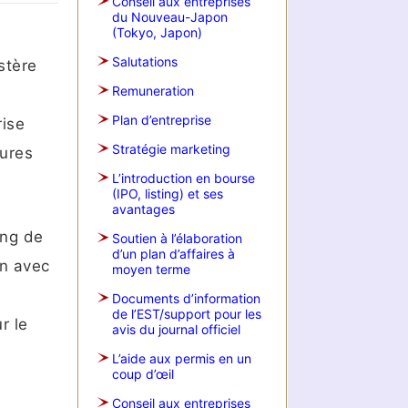
Conseil aux entreprises
du Nouveau-Japon
(Tokyo, Japon)
Salutations
stère
Remuneration
Plan d’entreprise
rise
Stratégie marketing
sures
L’introduction en bourse
(IPO, listing) et ses
avantages
ong de
Soutien à l’élaboration
d’un plan d’affaires à
en avec
moyen terme
Documents d’information
de l’EST/support pour les
r le
avis du journal officiel
L’aide aux permis en un
coup d’œil
Conseil aux entreprises