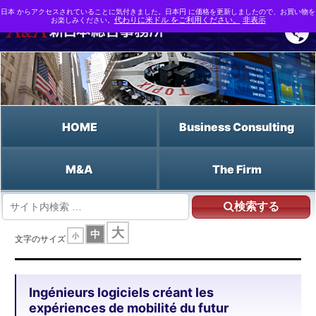
日本 からアクセスされていることに気付きました。日本円 に価格を更新しましたので、お買い物を
お楽しみください。
代わりに米ドル をご利用ください。
非表示
HOME
Business Consulting
M&A
The Firm
検索する
HOME
Ingénieurs logiciels créant les expériences de mobilité du futur
大
中
小
文字のサイズ
Ingénieurs logiciels créant les
expériences de mobilité du futur