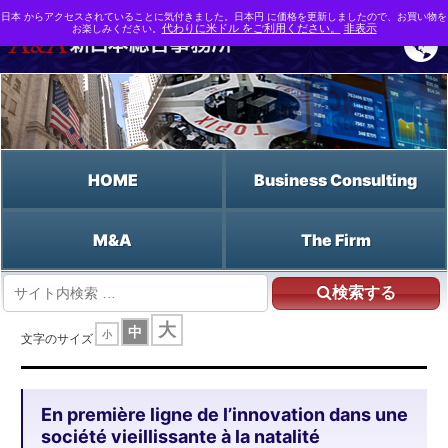
日本 からアクセスされていることに気付きました。日本円 に価格を更新しましたので、お買い物を
お楽しみください。
代わりに米ドル をご利用ください。
非表示
HOME
Business Consulting
M&A
The Firm
検索する
HOME
大
中
小
En première ligne de l'innovation dans une société vieillissante à la natalité
文字のサイズ
déclinante Risques et avantages des soins de santé et de la médecine x IA pour
la société
En première ligne de l’innovation dans une
société vieillissante à la natalité