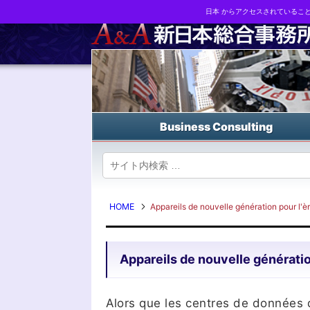
日本 からアクセスされているこ
Business strategy reports, business matching and M&A in Japa
Business Consulting
HOME
Appareils de nouvelle génération pour l'èr
Appareils de nouvelle génération
Alors que les centres de données 