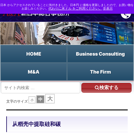
日本 からアクセスされていることに気付きました。日本円 に価格を更新しましたので、お買い物を
お楽しみください。
代わりに米ドル をご利用ください。
非表示
HOME
Business Consulting
M&A
The Firm
検索する
HOME
从稻壳中提取硅和碳
大
中
小
文字のサイズ
从稻壳中提取硅和碳