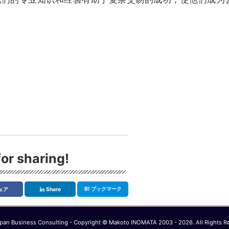
。
or sharing!
B!
ブックマーク
ェア
Share
an Business Consulting - Copyright © Makoto INOMATA 2003 - 2026. All Rights R