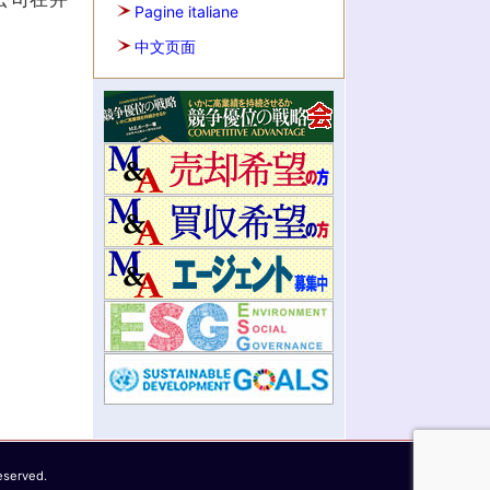
Pagine italiane
中文页面
eserved.