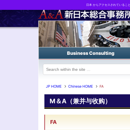
日本 からアクセスされているこ
Business strategy reports, business matching and M&A in Japa
Business Consulting
JP HOME
Chinese HOME
FA
M＆A（兼并与收购）
FA