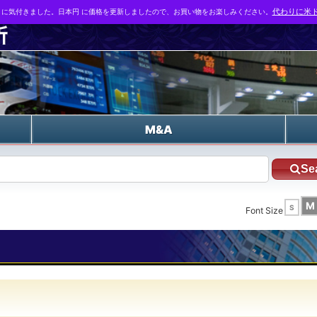
とに気付きました。日本円 に価格を更新しましたので、お買い物をお楽しみください。
代わりに米ド
n
M&A
Se
M
S
Font Size