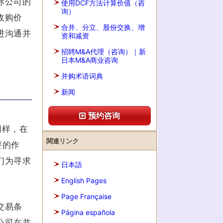
标公司的
使用DCF方法计算价值（咨
询）
收购价
合并、分立、股份交换、增
进沟通并
资和减资
招聘M&A代理（咨询）｜新
日本M&A商业咨询
并购术语词典
新闻
预约咨询
同样，在
関連リンク
要的作
们为寻求
日本語
English Pages
Page Française
交易条
Página española
公司在并