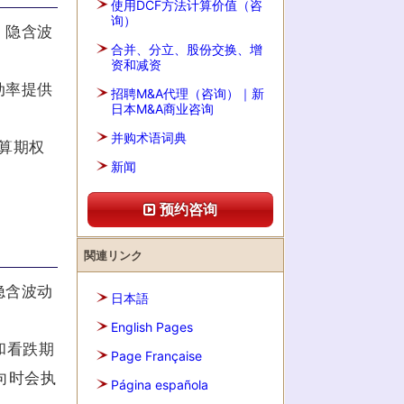
使用DCF方法计算价值（咨
询）
，隐含波
合并、分立、股份交换、增
资和减资
动率提供
招聘M&A代理（咨询）｜新
日本M&A商业咨询
并购术语词典
算期权
新闻
。
预约咨询
関連リンク
隐含波动
日本語
English Pages
权和看跌期
Page Française
向时会执
Página española