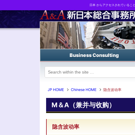
日本 からアクセスされているこ
Business strategy reports, business matching and M&A in Japa
Business Consulting
JP HOME
Chinese HOME
隐含波动率
M＆A（兼并与收购）
隐含波动率