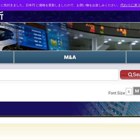
とに気付きました。日本円 に価格を更新しましたので、お買い物をお楽しみください。
代わりに米ド
n
M&A
Se
M
S
Font Size