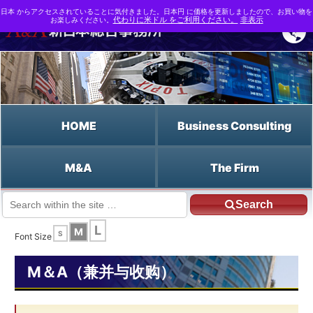
日本 からアクセスされていることに気付きました。日本円 に価格を更新しましたので、お買い物を
お楽しみください。
代わりに米ドル をご利用ください。
非表示
HOME
Business Consulting
M&A
The Firm
Search
JP HOME
Chinese HOME
相对法
L
M
S
Font Size
M＆A（兼并与收购）