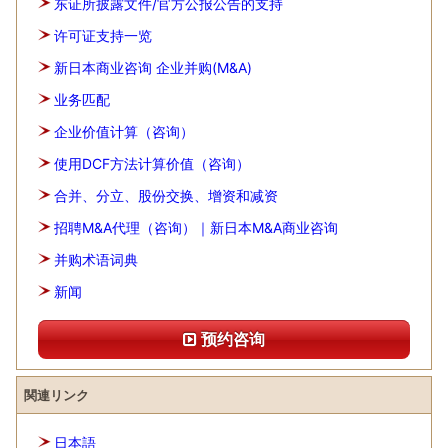
东证所披露文件/官方公报公告的支持
许可证支持一览
新日本商业咨询 企业并购(M&A)
业务匹配
企业价值计算（咨询）
使用DCF方法计算价值（咨询）
合并、分立、股份交换、增资和减资
招聘M&A代理（咨询）｜新日本M&A商业咨询
并购术语词典
新闻
预约咨询
関連リンク
日本語