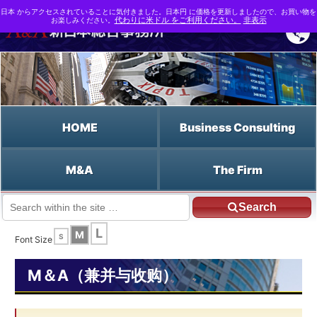
日本 からアクセスされていることに気付きました。日本円 に価格を更新しましたので、お買い物を
お楽しみください。
代わりに米ドル をご利用ください。
非表示
HOME
Business Consulting
M&A
The Firm
Search
JP HOME
Chinese HOME
毒丸
L
M
S
Font Size
M＆A（兼并与收购）