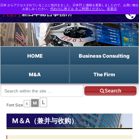
日本 からアクセスされていることに気付きました。日本円 に価格を更新しましたので、お買い物を
お楽しみください。
代わりに米ドル をご利用ください。
非表示
HOME
Business Consulting
M&A
The Firm
Search
JP HOME
Chinese HOME
授权
L
M
S
Font Size
M＆A（兼并与收购）