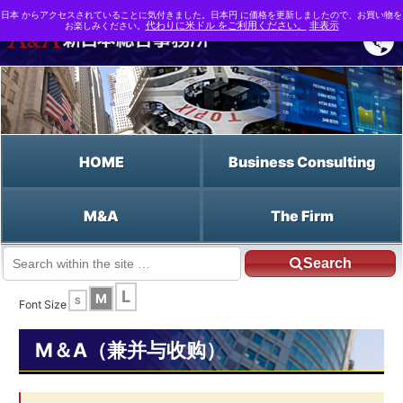
日本 からアクセスされていることに気付きました。日本円 に価格を更新しましたので、お買い物を
お楽しみください。
代わりに米ドル をご利用ください。
非表示
HOME
Business Consulting
M&A
The Firm
Search
JP HOME
Chinese HOME
奇异期权
L
M
S
Font Size
M＆A（兼并与收购）