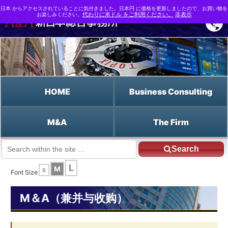
日本 からアクセスされていることに気付きました。日本円 に価格を更新しましたので、お買い物を
お楽しみください。
代わりに米ドル をご利用ください。
非表示
HOME
Business Consulting
M&A
The Firm
Search
JP HOME
Chinese HOME
商业价值
L
M
S
Font Size
M＆A（兼并与收购）