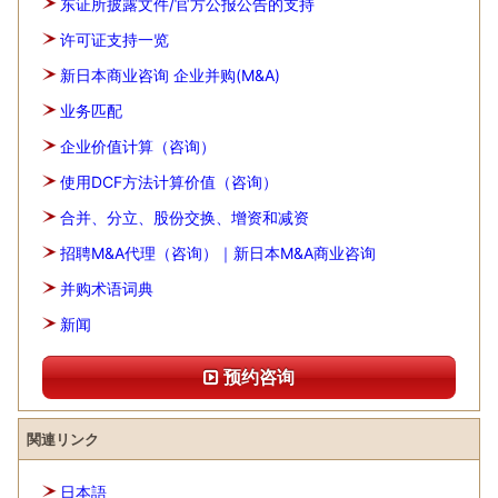
东证所披露文件/官方公报公告的支持
许可证支持一览
新日本商业咨询 企业并购(M&A)
业务匹配
企业价值计算（咨询）
使用DCF方法计算价值（咨询）
合并、分立、股份交换、增资和减资
招聘M&A代理（咨询）｜新日本M&A商业咨询
并购术语词典
新闻
预约咨询
関連リンク
日本語