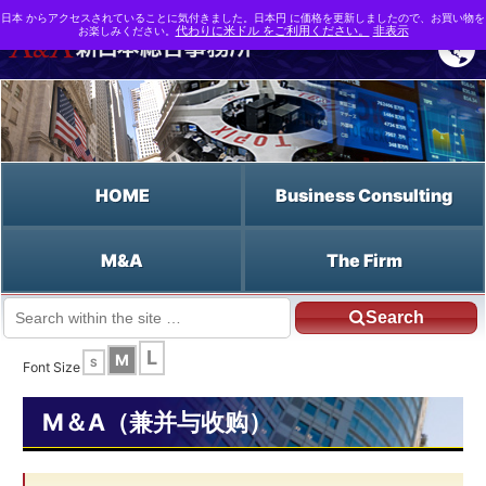
日本 からアクセスされていることに気付きました。日本円 に価格を更新しましたので、お買い物を
お楽しみください。
代わりに米ドル をご利用ください。
非表示
HOME
Business Consulting
M&A
The Firm
Search
JP HOME
Chinese HOME
启动费
L
M
S
Font Size
M＆A（兼并与收购）