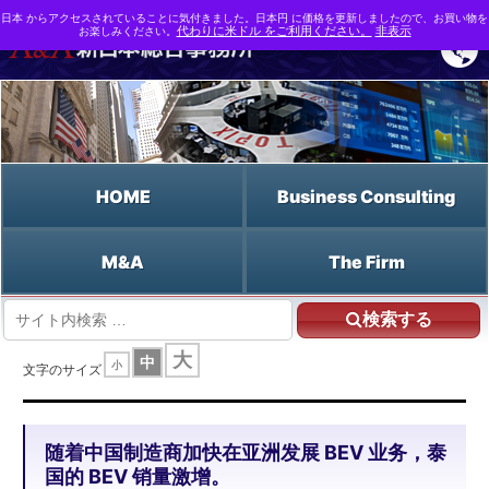
日本 からアクセスされていることに気付きました。日本円 に価格を更新しましたので、お買い物を
お楽しみください。
代わりに米ドル をご利用ください。
非表示
HOME
Business Consulting
M&A
The Firm
検索する
HOME
随着中国制造商加快在亚洲发展 BEV 业务，泰国的 BEV 销量激增。
大
中
小
文字のサイズ
随着中国制造商加快在亚洲发展 BEV 业务，泰
国的 BEV 销量激增。