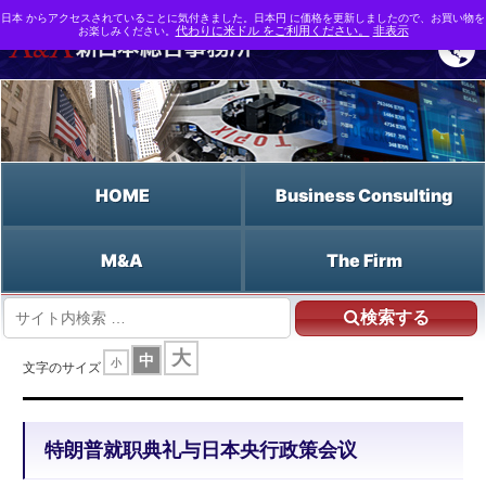
日本 からアクセスされていることに気付きました。日本円 に価格を更新しましたので、お買い物を
お楽しみください。
代わりに米ドル をご利用ください。
非表示
HOME
Business Consulting
M&A
The Firm
検索する
HOME
特朗普就职典礼与日本央行政策会议
大
中
小
文字のサイズ
特朗普就职典礼与日本央行政策会议