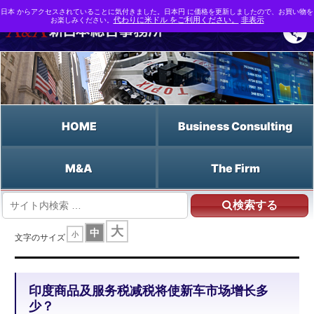
日本 からアクセスされていることに気付きました。日本円 に価格を更新しましたので、お買い物を
お楽しみください。
代わりに米ドル をご利用ください。
非表示
HOME
Business Consulting
M&A
The Firm
検索する
HOME
印度商品及服务税减税将使新车市场增长多少？
大
中
小
文字のサイズ
印度商品及服务税减税将使新车市场增长多
少？