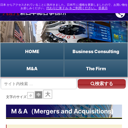
日本 からアクセスされていることに気付きました。日本円 に価格を更新しましたので、お買い物を
お楽しみください。
代わりに米ドル をご利用ください。
非表示
HOME
Business Consulting
M&A
The Firm
検索する
HOME
大
中
小
M&A支援なら新日本総合事務所 | M&A（Mergers and Acquisitions)
文字のサイズ
M&A用語事典
超過収益
M＆A（Mergers and Acquisitions)