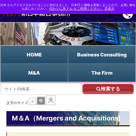
日本 からアクセスされていることに気付きました。日本円 に価格を更新しましたので、お買い物を
お楽しみください。
代わりに米ドル をご利用ください。
非表示
HOME
Business Consulting
M&A
The Firm
検索する
HOME
大
中
小
M&A支援なら新日本総合事務所 | M&A（Mergers and Acquisitions)
文字のサイズ
M&A用語事典
経営改善計画書
M＆A（Mergers and Acquisitions)