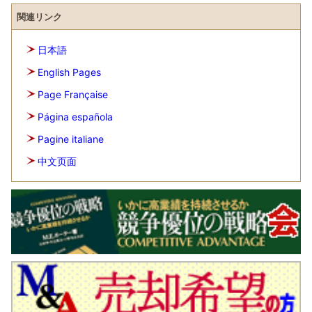
関連リンク
日本語
English Pages
Page Française
Página española
Pagine italiane
中文页面