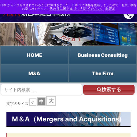
日本 からアクセスされていることに気付きました。日本円 に価格を更新しましたので、お買い物を
お楽しみください。
代わりに米ドル をご利用ください。
非表示
HOME
Business Consulting
M&A
The Firm
検索する
HOME
大
中
小
M&A支援なら新日本総合事務所 | M&A（Mergers and Acquisitions)
文字のサイズ
M&A用語事典
株式公開
M＆A（Mergers and Acquisitions)