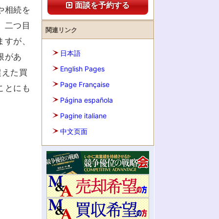
面談を予約する
や相続を
。二つ目
関連リンク
ますが、
日本語
限があ
English Pages
超えた買
Page Française
ことにも
Página española
Pagine italiane
中文页面