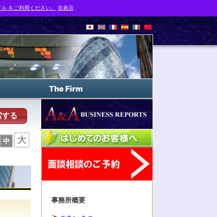
ル をご利用ください。
非表示
The Firm
索する
大
中
事務所概要