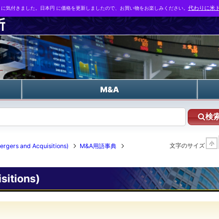
とに気付きました。日本円 に価格を更新しましたので、お買い物をお楽しみください。
代わりに米ド
n
M&A
検
小
文字のサイズ
 and Acquisitions)
M&A用語事典
itions)