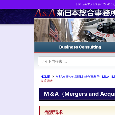
日本 からアクセスされているこ
Business strategy reports, business matching and M&A in Japa
Business Consulting
HOME
M&A支援なら新日本総合事務所 | M&A（Mergers
売渡請求
M＆A（Mergers and Acquis
売渡請求