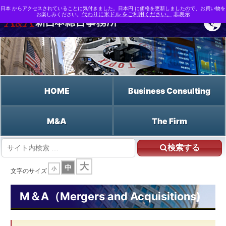
日本 からアクセスされていることに気付きました。日本円 に価格を更新しましたので、お買い物を
お楽しみください。
代わりに米ドル をご利用ください。
非表示
HOME
Business Consulting
M&A
The Firm
検索する
HOME
大
中
小
M&A支援なら新日本総合事務所 | M&A（Mergers and Acquisitions)
文字のサイズ
M&A用語事典
割引キャッシュフロー法
M＆A（Mergers and Acquisitions)