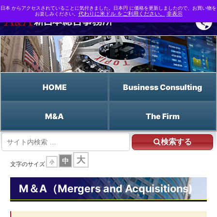
日本 からアクセスされていることに気付きました。日本円 に価格を更新しましたので、お買い物を
お楽しみください。
代わりに米ドル をご利用ください。
非表示
HOME
Business Consulting
M&A
The Firm
検索する
HOME
大
中
小
M&A支援なら新日本総合事務所 | M&A（Mergers and Acquisitions)
文字のサイズ
M&A用語事典
出口戦略
M＆A（Mergers and Acquisitions)