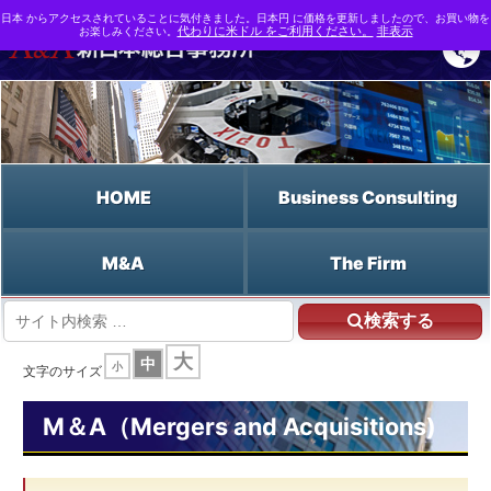
日本 からアクセスされていることに気付きました。日本円 に価格を更新しましたので、お買い物を
お楽しみください。
代わりに米ドル をご利用ください。
非表示
HOME
Business Consulting
M&A
The Firm
検索する
HOME
大
中
小
M&A支援なら新日本総合事務所 | M&A（Mergers and Acquisitions)
文字のサイズ
M&A用語事典
公正意見
M＆A（Mergers and Acquisitions)