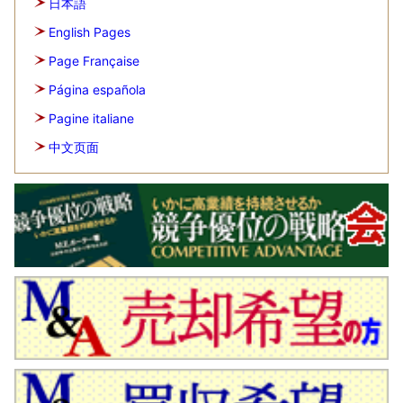
日本語
English Pages
Page Française
Página española
Pagine italiane
中文页面