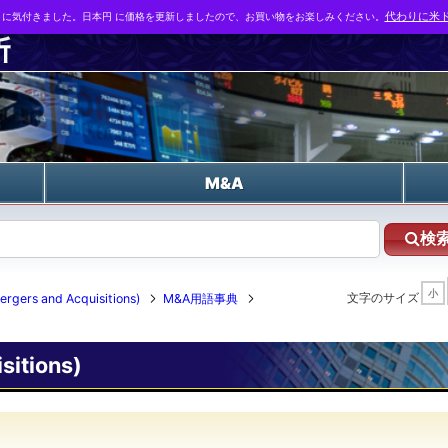
とに気付きました。日本円 に価格を更新しましたので、お買い物をお楽しみください。
代わりに米ド
n
M&A
検
小
文字のサイズ
 and Acquisitions)
M&A用語事典
itions)