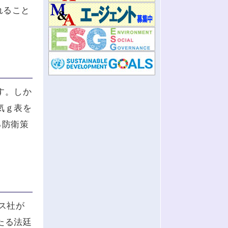
れること
す。しか
気ｇ表を
る防衛策
ス社が
たる法廷