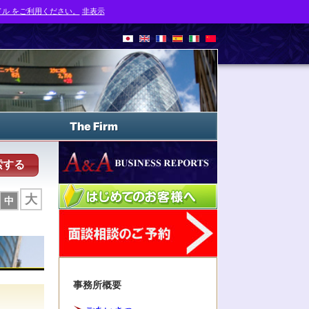
ル をご利用ください。
非表示
The Firm
索する
大
中
事務所概要