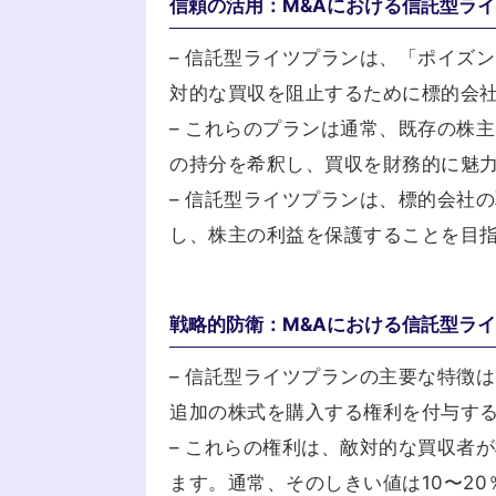
信頼の活用：M&Aにおける信託型ラ
– 信託型ライツプランは、「ポイズ
対的な買収を阻止するために標的会
– これらのプランは通常、既存の株
の持分を希釈し、買収を財務的に魅
– 信託型ライツプランは、標的会社
し、株主の利益を保護することを目
戦略的防衛：M&Aにおける信託型ラ
– 信託型ライツプランの主要な特徴
追加の株式を購入する権利を付与す
– これらの権利は、敵対的な買収者
ます。通常、そのしきい値は10〜20