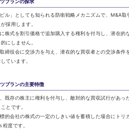
イツプランの探求
ンピル」としても知られる防衛戦略メカニズムで、M&A取
社が採用します。
主に株式を割引価格で追加購入する権利を付与し、潜在的
力的にしません。
の取締役会に交渉力を与え、潜在的な買収者との交渉条件
指しています。
イツプランの主要特徴
は、既存の株主に権利を付与し、敵対的な買収試行があっ
ることです。
が標的会社の株式の一定のしきい値を蓄積した場合にトリ
％程度です。