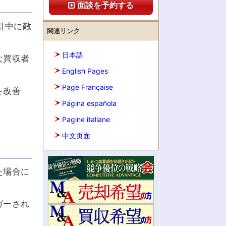
面談を予約する
引中に敵
関連リンク
日本語
な買収者
English Pages
Page Française
を改善
Página española
Pagine italiane
中文页面
た場合に
ガーされ