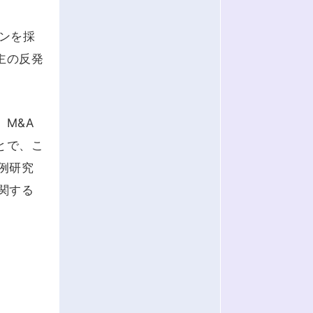
。
ランを採
主の反発
M&A
とで、こ
例研究
関する