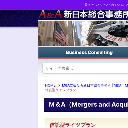
日本 からアクセスされているこ
Business strategy reports, business matching and M&A in Japa
Business Consulting
HOME
M&A支援なら新日本総合事務所 | M&A（Mergers
信託型ライツプラン
M＆A（Mergers and Acquis
信託型ライツプラン