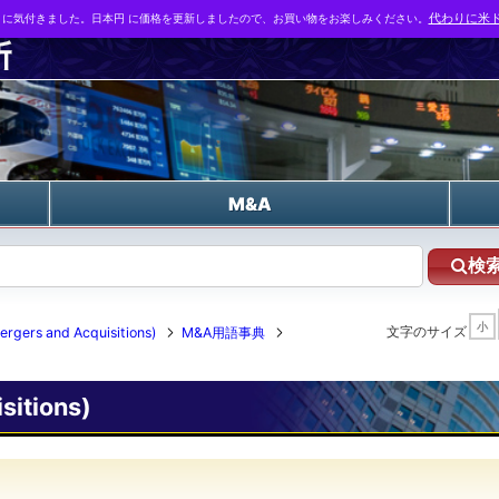
とに気付きました。日本円 に価格を更新しましたので、お買い物をお楽しみください。
代わりに米ド
n
M&A
検
小
文字のサイズ
 and Acquisitions)
M&A用語事典
itions)