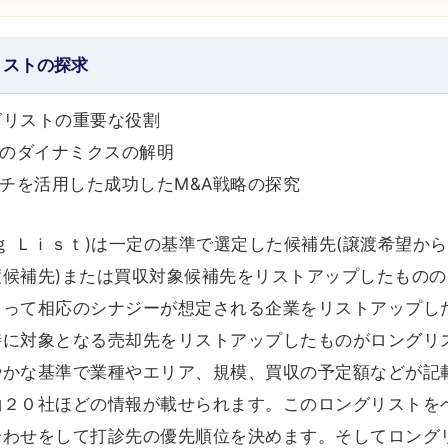
リストの探求
グリストの重要な役割
スのダイナミクスの解明
ーチを活用した成功したM&A戦略の探究
ｇ Ｌｉｓｔ)は一定の基準で選定した候補先(譲渡希望か
候補先)または買収対象候補先をリストアップしたものの
よって相応のシナジーが想定される企業をリストアップし
時に対象となる売却先をリストアップしたものがロングリ
やかな基準で業種やエリア、規模、買収の予定額などが記
約２０社ほどの情報が載せられます。このロングリストを
合わせをして打診先の優先順位を決めます。そしてロング