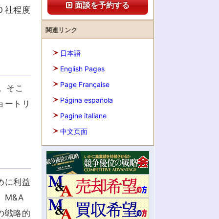
面談を予約する
０社程度
。
関連リンク
日本語
English Pages
Page Française
。そこ
Página española
ョートリ
Pagine italiane
。
中文页面
めに利益
M&A
の戦略的