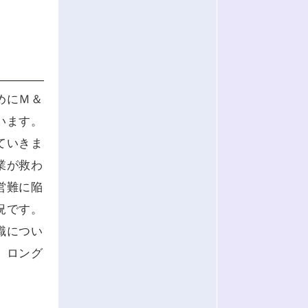
めにＭ＆
います。
ていきま
業が救わ
営難に陥
況です。
識につい
、ロング