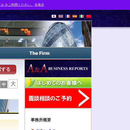
ル をご利用ください。
非表示
The Firm
索する
大
中
事務所概要