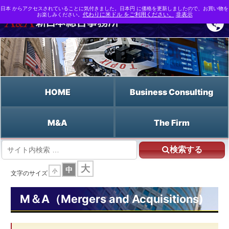
日本 からアクセスされていることに気付きました。日本円 に価格を更新しましたので、お買い物を
お楽しみください。
代わりに米ドル をご利用ください。
非表示
HOME
Business Consulting
M&A
The Firm
検索する
HOME
大
中
小
M&A支援なら新日本総合事務所 | M&A（Mergers and Acquisitions)
文字のサイズ
M&A用語事典
デットファイナンス
M＆A（Mergers and Acquisitions)