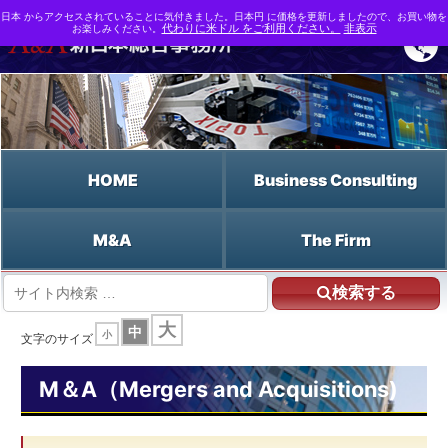
日本 からアクセスされていることに気付きました。日本円 に価格を更新しましたので、お買い物を
お楽しみください。
代わりに米ドル をご利用ください。
非表示
HOME
Business Consulting
M&A
The Firm
検索する
HOME
大
中
小
M&A支援なら新日本総合事務所 | M&A（Mergers and Acquisitions)
文字のサイズ
M&A用語事典
シナジー効果
M＆A（Mergers and Acquisitions)