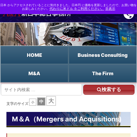
日本 からアクセスされていることに気付きました。日本円 に価格を更新しましたので、お買い物を
お楽しみください。
代わりに米ドル をご利用ください。
非表示
HOME
Business Consulting
M&A
The Firm
検索する
HOME
大
中
小
M&A支援なら新日本総合事務所 | M&A（Mergers and Acquisitions)
文字のサイズ
M&A用語事典
アメリカンオプション
M＆A（Mergers and Acquisitions)