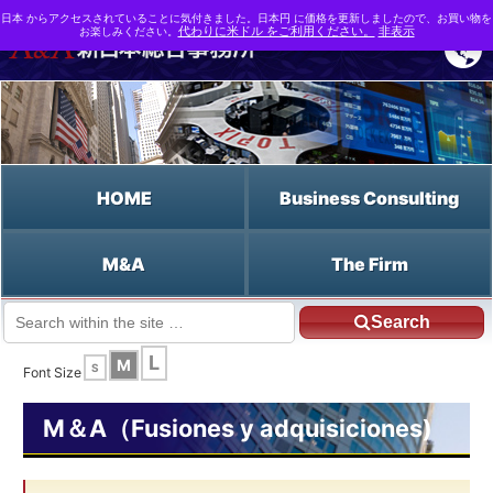
日本 からアクセスされていることに気付きました。日本円 に価格を更新しましたので、お買い物を
お楽しみください。
代わりに米ドル をご利用ください。
非表示
HOME
Business Consulting
M&A
The Firm
Search
JP HOME
Español HOME
Los tipos de interés sin riesgo
L
M
S
Font Size
M＆A（Fusiones y adquisiciones)