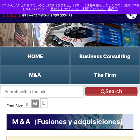
日本 からアクセスされていることに気付きました。日本円 に価格を更新しましたので、お買い物を
お楽しみください。
代わりに米ドル をご利用ください。
非表示
HOME
Business Consulting
M&A
The Firm
Search
JP HOME
Español HOME
Los derechos preferentes de negociación
L
M
S
Font Size
M＆A（Fusiones y adquisiciones)