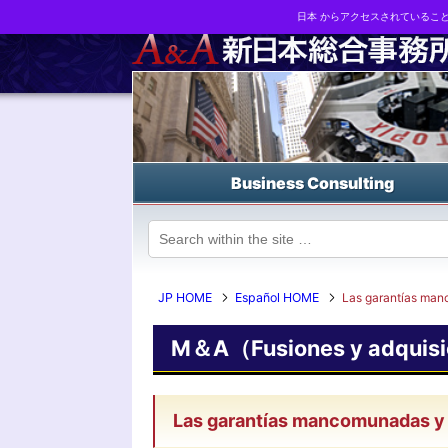
日本 からアクセスされているこ
Business strategy reports, business matching and M&A in Japa
Business Consulting
JP HOME
Español HOME
Las garantías man
M＆A（Fusiones y adquisi
Las garantías mancomunadas y 