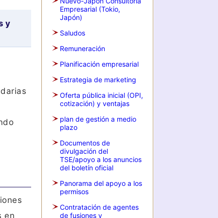
Nuevo-Japon Consultoria
Empresarial (Tokio,
Japón)
s y
Saludos
Remuneración
Planificación empresarial
Estrategia de marketing
idarias
Oferta pública inicial (OPI,
cotización) y ventajas
plan de gestión a medio
ando
plazo
Documentos de
divulgación del
TSE/apoyo a los anuncios
del boletín oficial
Panorama del apoyo a los
permisos
ciones
Contratación de agentes
s en
de fusiones y