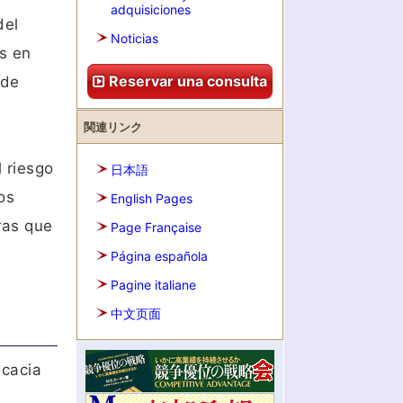
adquisiciones
del
Noticias
es en
Reservar una consulta
 de
関連リンク
 riesgo
日本語
os
English Pages
ras que
Page Française
Página española
Pagine italiane
中文页面
icacia