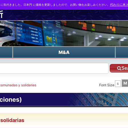
とに気付きました。日本円 に価格を更新しましたので、お買い物をお楽しみください。
代わりに米ド
n
M&A
Se
M
S
comunadas y solidarias
Font Size
ciones)
solidarias