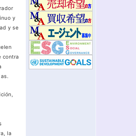
rador
inuo y
dad y se
uelen
e contra
a
das.
ición,
s
a, la