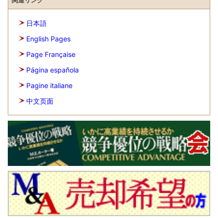
関連リンク
日本語
English Pages
Page Française
Página española
Pagine italiane
中文页面