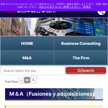
日本 からアクセスされていることに気付きました。日本円 に価格を更新しましたので、お買い物を
お楽しみください。
代わりに米ドル をご利用ください。
非表示
HOME
Business Consulting
M&A
The Firm
Search
JP HOME
Español HOME
L
M
S
Las estrategias flexibles de consideración de fusiones
Font Size
M＆A（Fusiones y adquisiciones)