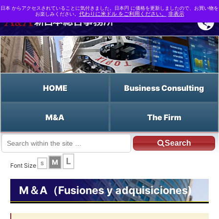
日本 からアクセスされていることに気付きました。日本円 に価格を更新しましたので、お買い物を
お楽しみください。
代わりに米ドル をご利用ください。
非表示
HOME
Business Consulting
M&A
The Firm
Search
JP HOME
Español HOME
La negación de la personalidad jurídica
L
M
S
Font Size
M＆A（Fusiones y adquisiciones)