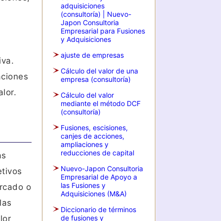
adquisiciones
(consultoría) | Nuevo-
Japon Consultoria
Empresarial para Fusiones
y Adquisiciones
a
ajuste de empresas
iva.
Cálculo del valor de una
aciones
empresa (consultoría)
lor.
Cálculo del valor
mediante el método DCF
(consultoría)
Fusiones, escisiones,
canjes de acciones,
ampliaciones y
reducciones de capital
as
Nuevo-Japon Consultoria
etivos
Empresarial de Apoyo a
las Fusiones y
ercado o
Adquisiciones (M&A)
las
Diccionario de términos
lor
de fusiones y