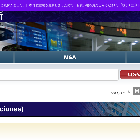
とに気付きました。日本円 に価格を更新しましたので、お買い物をお楽しみください。
代わりに米ド
n
M&A
Se
M
S
Font Size
ciones)