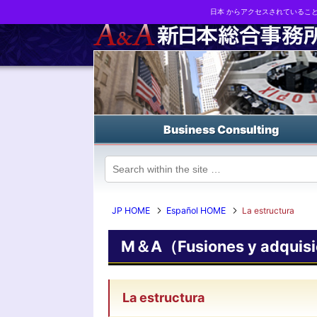
日本 からアクセスされているこ
Business strategy reports, business matching and M&A in Japa
Business Consulting
JP HOME
Español HOME
La estructura
M＆A（Fusiones y adquisi
La estructura