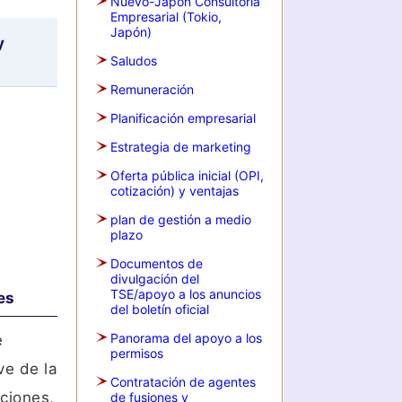
Nuevo-Japon Consultoria
Empresarial (Tokio,
Japón)
y
Saludos
Remuneración
Planificación empresarial
Estrategia de marketing
Oferta pública inicial (OPI,
cotización) y ventajas
plan de gestión a medio
plazo
Documentos de
divulgación del
TSE/apoyo a los anuncios
es
del boletín oficial
Panorama del apoyo a los
e
permisos
ve de la
Contratación de agentes
cciones,
de fusiones y