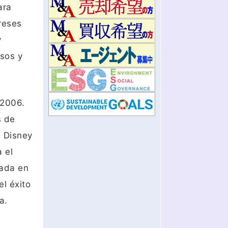
ara
reses
y
sos y
 2006.
s de
a Disney
 el
sada en
el éxito
a.