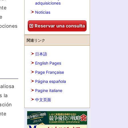
adquisiciones
nte
Noticias
e
Reservar una consulta
pciones
関連リンク
日本語
English Pages
Page Française
Página española
aliosa
Pagine italiane
s la
中文页面
ación
nte