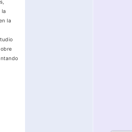
s,
 la
en la
studio
sobre
mentando