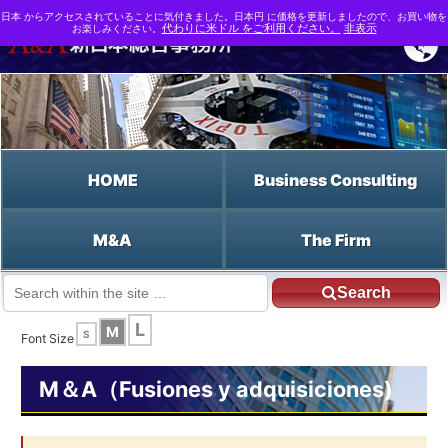
日本 からアクセスされていることに気付きました。日本円 に価格を更新しましたので、お買い物を
お楽しみください。
代わりに米ドル をご利用ください。
非表示
HOME
Business Consulting
M&A
The Firm
Search
JP HOME
Español HOME
La cláusula Knock-In
L
M
S
Font Size
M＆A（Fusiones y adquisiciones)