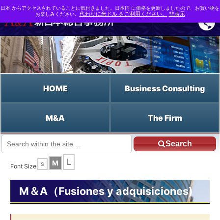
日本 からアクセスされていることに気付きました。日本円 に価格を更新しましたので、お買い物を
お楽しみください。
代わりに米ドル をご利用ください。
非表示
HOME
Business Consulting
M&A
The Firm
Search
JP HOME
Español HOME
El método de la segunda empresa
L
M
S
Font Size
M＆A（Fusiones y adquisiciones)