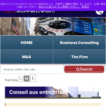
日本 からアクセスされていることに気付きました。日本円 に価格を更新しましたので、お買い物を
お楽しみください。
代わりに米ドル をご利用ください。
非表示
HOME
Business Consulting
M&A
The Firm
Search
JP HOME
Francais HOME
L
M
S
Documents d’information de l’EST/support pour les avis du journal officiel
Font Size
Conseil aux entreprises