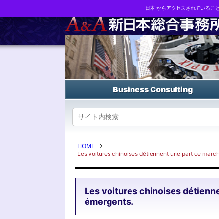
日本 からアクセスされているこ
Business strategy reports, business matching and M&A in Japa
Business Consulting
HOME
Les voitures chinoises détiennent une part de marc
Les voitures chinoises détienn
émergents.