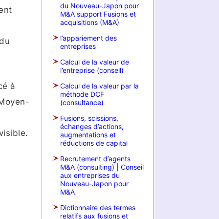
du Nouveau-Japon pour
ent
M&A support Fusions et
acquisitions (M&A)
l’appariement des
 du
entreprises
Calcul de la valeur de
l’entreprise (conseil)
cé à
Calcul de la valeur par la
méthode DCF
 Moyen-
(consultance)
Fusions, scissions,
échanges d’actions,
isible.
augmentations et
réductions de capital
Recrutement d’agents
M&A (consulting) | Conseil
aux entreprises du
Nouveau-Japon pour
M&A
Dictionnaire des termes
relatifs aux fusions et