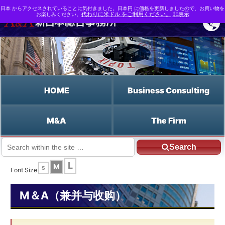
日本 からアクセスされていることに気付きました。日本円 に価格を更新しましたので、お買い物を
お楽しみください。
代わりに米ドル をご利用ください。
非表示
HOME
Business Consulting
M&A
The Firm
Search
JP HOME
Chinese HOME
解决并购问题
L
M
S
Font Size
M＆A（兼并与收购）