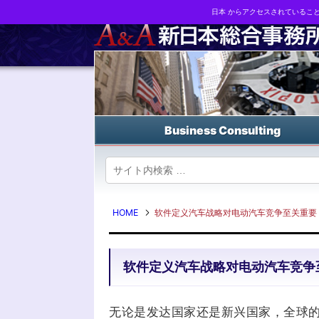
日本 からアクセスされているこ
Business strategy reports, business matching and M&A in Japa
Business Consulting
HOME
软件定义汽车战略对电动汽车竞争至关重要
软件定义汽车战略对电动汽车竞争
无论是发达国家还是新兴国家，全球