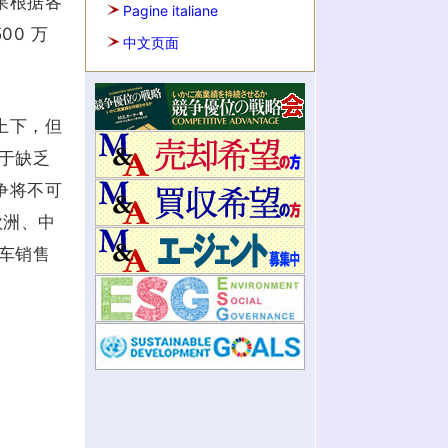
如果根据各
Pagine italiane
00 万
中文页面
上下，但
于缺乏
争将不可
欧洲、中
车销售