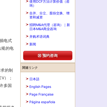
使用DCF方法计算价值（咨
询）
合并、分立、股份交换、增
资和减资
招聘M&A代理（咨询）｜新
日本M&A商业咨询
并购术语词典
比插电式
新闻
法规的电
预约咨询
関連リンク
要求的制
EV）；
日本語
上许多国
English Pages
Page Française
Página española