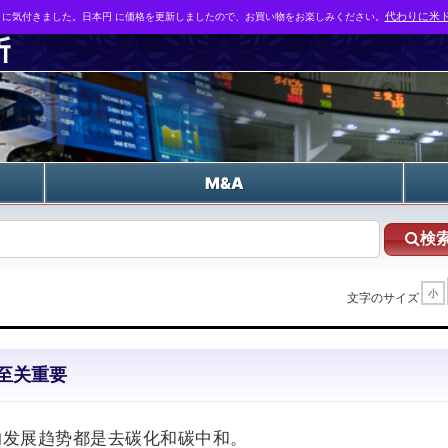
とに気付きました。日本円 に価格を更新しましたので、お買い物をお楽しみください。
代わりに米ド
n
M&A
検
小
文字のサイズ
至关重要
的发展趋势都是去碳化和碳中和。