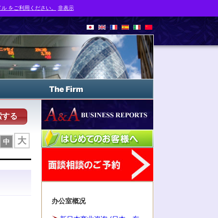
ル をご利用ください。
非表示
The Firm
索する
大
中
办公室概况