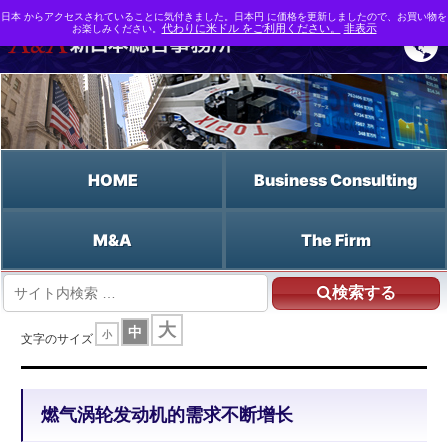
日本 からアクセスされていることに気付きました。日本円 に価格を更新しましたので、お買い物を
お楽しみください。
代わりに米ドル をご利用ください。
非表示
HOME
Business Consulting
M&A
The Firm
検索する
HOME
燃气涡轮发动机的需求不断增长
大
中
小
文字のサイズ
燃气涡轮发动机的需求不断增长