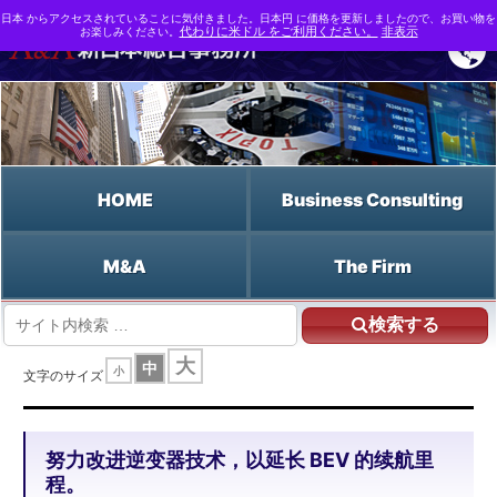
日本 からアクセスされていることに気付きました。日本円 に価格を更新しましたので、お買い物を
お楽しみください。
代わりに米ドル をご利用ください。
非表示
HOME
Business Consulting
M&A
The Firm
検索する
HOME
努力改进逆变器技术，以延长 BEV 的续航里程。
大
中
小
文字のサイズ
努力改进逆变器技术，以延长 BEV 的续航里
程。