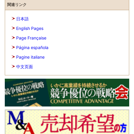
関連リンク
日本語
English Pages
Page Française
Página española
Pagine italiane
中文页面