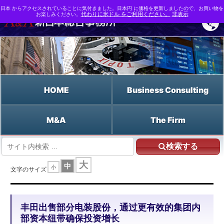
日本 からアクセスされていることに気付きました。日本円 に価格を更新しましたので、お買い物を
お楽しみください。
代わりに米ドル をご利用ください。
非表示
HOME
Business Consulting
M&A
The Firm
検索する
HOME
大
中
小
丰田出售部分电装股份，通过更有效的集团内部资本纽带确保投资增长
文字のサイズ
丰田出售部分电装股份，通过更有效的集团内
部资本纽带确保投资增长